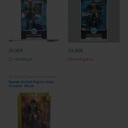
26,90
€
34,90
€
Σε απόθεμα
Εξαντλημένο
7in
,
Action Figures
,
McFarlane
Toys
,
Spawn
Spawn Action Figure Soul
Crusher 18 cm