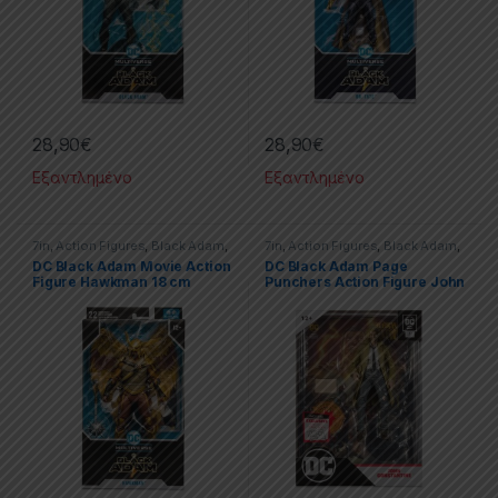
28,90
€
28,90
€
Εξαντλημένο
Εξαντλημένο
7in
,
Action Figures
,
Black Adam
,
7in
,
Action Figures
,
Black Adam
,
Dc
,
Dc Multiverse
,
McFarlane
Dc
,
Dc Multiverse
,
McFarlane
DC Black Adam Movie Action
DC Black Adam Page
Toys
,
Spawn
Toys
,
Spawn
Figure Hawkman 18 cm
Punchers Action Figure John
Constantine 18 cm