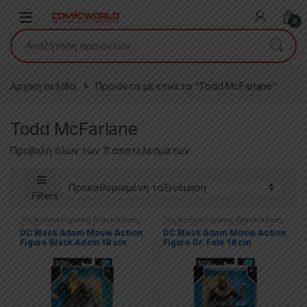
Skip to navigation
Skip to content
0
Αναζήτηση για:
Αρχική σελίδα
Προϊόντα με ετικέτα “Todd McFarlane”
Todd McFarlane
Προβολή όλων των 11 αποτελεσμάτων
Filters
7in
,
Action Figures
,
Black Adam
,
7in
,
Action Figures
,
Black Adam
,
Dc
,
Dc Multiverse
,
McFarlane
Dc
,
Dc Multiverse
,
McFarlane
DC Black Adam Movie Action
DC Black Adam Movie Action
Toys
,
Spawn
Toys
,
Spawn
Figure Black Adam 18 cm
Figure Dr. Fate 18 cm