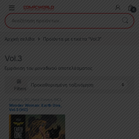
Skip to navigation
Skip to content
0
Αναζήτηση για:
Αρχική σελίδα
Προϊόντα με ετικέτα “Vol.3”
Vol.3
Εμφάνιση του μοναδικού αποτελέσματος
Filters
Comics
,
DC
,
Hard Covers (HC)
,
Limited Series
,
Wonder Woman
Wonder Woman: Earth One,
Vol.3 (HC)