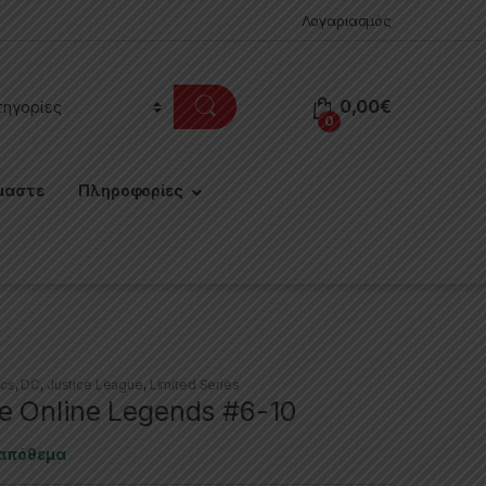
Λογαριασμός
0,00
€
0
μαστε
Πληροφορίες
cs
,
DC
,
Justice League
,
Limited Series
e Online Legends #6-10
 απόθεμα