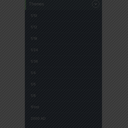
Themes
1/10
1/12
1/18
1/24
1/36
1/4
1/6
1/8
1First
2000 AD