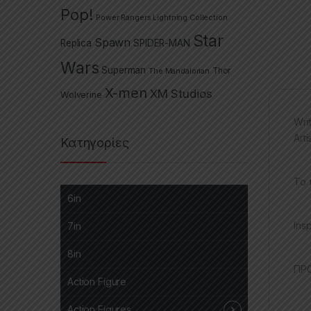
Pop!
Power Rangers Lightning Collection
Star
Spawn
Replica
SPIDER-MAN
Wars
Superman
The Mandalorian
Thor
X-men
XM Studios
Wolverine
Wri
Art
Κατηγορίες
Το 
6in
Ins
7in
8in
ΠΡΟ
Action Figure
Action Figures