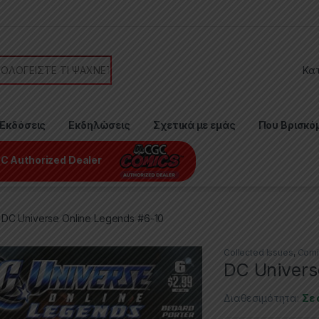
or:
Εκδόσεις
Εκδηλώσεις
Σχετικά με εμάς
Που Βρισκό
C Authorized Dealer
DC Universe Online Legends #6-10
Collected Issues
,
Comi
DC Univers
Διαθεσιμότητα:
Σε