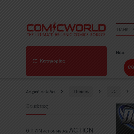
Skip to navigation
Skip to content
Search f
Νέα
Κατηγορίες
CG
Αρχική σελίδα
Themes
DC
Ετικέτες
ACTION
6in
7IN
ACTION FIGURE