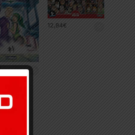
12,84
€
€