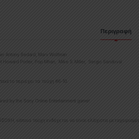
Περιγραφή
ter Antony Bedard, Marv Wolfman
ist Howard Porter, Pop Mhan, Mike S. Miller, Sergio Sandoval
πακέτο περιέχει τα τεύχη #6-10.
pired by the Sony Online Entertainment game!
ΣΟΧΗ, κάποια τεύχη ενδέχεται να είναι ελάχιστα μεταχειρισμέ