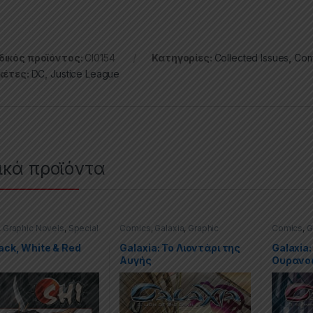
ικός προϊόντος:
CI0154
Κατηγορίες:
Collected Issues
,
Com
κέτες:
DC
,
Justice League
ικά προϊόντα
,
Graphic Novels
,
Special
Comics
,
Galaxia
,
Graphic
Comics
,
G
Trade Paperbacks (TPs)
Novels
,
Special Offers
Novels
,
Sp
lack, White & Red
Galaxia: Το Λιοντάρι της
Galaxia
Αυγής
Ουρανο