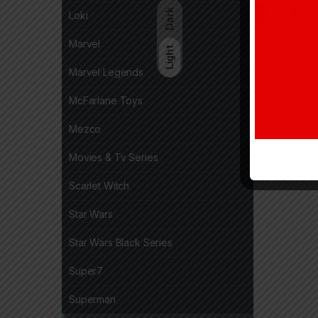
Dark
Loki
Marvel
Light
Marvel Legends
McFarlane Toys
Mezco
Movies & Tv Series
Scarlet Witch
Star Wars
Star Wars Black Series
Super7
Superman