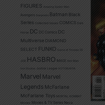
FIGURES
Amazing Spider-Man
Batman
Black
Avengers
Banpresto
Series
COMICS
Collected Issues
Dark
DC
DC
DC Comics
Horse
Multiverse
DIAMOND
FUNKO
SELECT
GI
Game of Thrones
HASBRO
IMAGE
JOE
Iron Man
Justice League
Iron Studios
KOTOBUKIYA
Marvel
Marvel
Legends
McFarlane
McFarlane Toys
MORTAL KOMBAT
Movies & TV Series
Neca
Movies