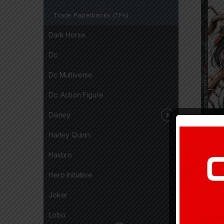
Trade Paperbacks (TPs)
Dark Horse
Dc
Dc Multiverse
Dc. Action Figure
Disney
6,50
Harley Quinn
Hasbro
Hero Initiative
Joker
Lobo