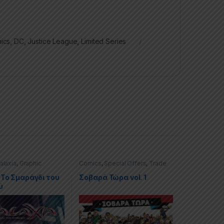
ics
,
DC
,
Justice League
,
Limited Series
alaxia
,
Graphic
Comics
,
Special Offers
,
Trade
ecial Offers
Paperbacks (TPs)
: Το Σμαράγδι του
Σοβαρά Τώρα vol. 1
ύ