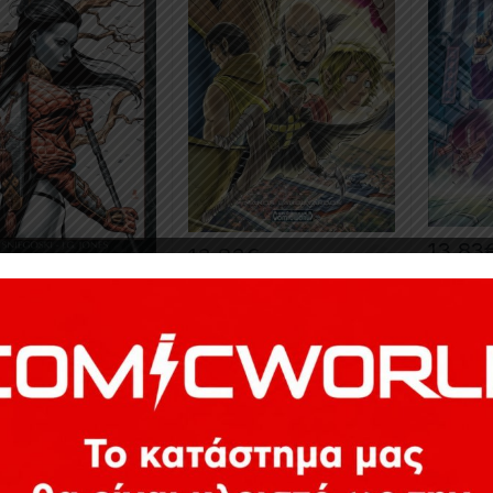
13,83
13,83
€
€