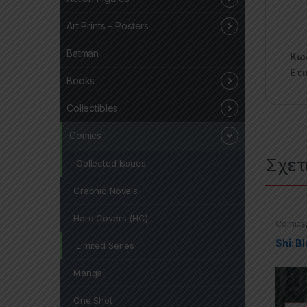
Art Prints – Posters
Batman
Κωδ
Ετι
Books
Collectibles
Comics
Σχετ
Collected Issues
Graphic Novels
Hard Covers (HC)
Comics
Offers
,
Shi: B
Limited Series
Manga
One Shot