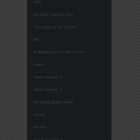
20in
24 Hour Comics Day
300: Rise Of An Empire
8in
A Nightmare On Elm Street
Aliens
Aliens Series 2
Aliens Series 3
Amazing Spider-Man
Anime
Annick
Antarctic Press