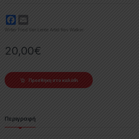
F
E
a
m
Writer Fred Van Lente Artist Kev Walker
c
ail
e
20,00
€
b
o
o
Προσθήκη στο καλάθι
k
Περιγραφή