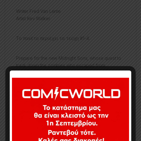
Writer Fred Van Lente
Artist Kev Walker
Το πακέτο περιέχει τα τεύχη #1-4.
Prepare for the new Midnight Sons, whose quest to
track down the zombies who escaped from
A.R.M.O.R. will lead them around the globe-and right
to a cruise ship overrun with undead undersea-
dwelling cannibals!
ΠΡΟΣΟΧΗ, κάποια τεύχη ενδέχεται να είναι
ελάχιστα μεταχειρισμένα.