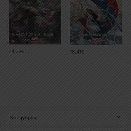
24,78
€
18,41
€
Κατηγορίες