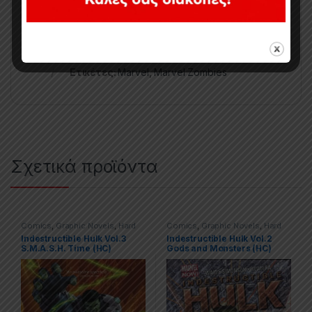
Κωδικός προϊόντος:
CI0124
Κατηγορίες:
Collected Issues
,
Comics
,
Limited Series
,
Marvel
Ετικέτες:
Marvel
,
Marvel Zombies
Σχετικά προϊόντα
Comics
,
Graphic Novels
,
Hard
Comics
,
Graphic Novels
,
Hard
Covers (HC)
,
Hulk
,
Marvel
Covers (HC)
,
Hulk
,
Marvel
Indestructible Hulk Vol.3
Indestructible Hulk Vol.2
S.M.A.S.H. Time (HC)
Gods and Monsters (HC)