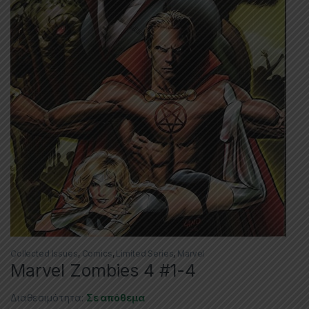
Collected Issues
,
Comics
,
Limited Series
,
Marvel
Marvel Zombies 4 #1-4
Διαθεσιμότητα:
Σε απόθεμα