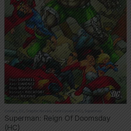
Comics
,
DC
,
Graphic Novels
,
Hard Covers (HC)
,
Superman
Superman: Reign Of Doomsday
(HC)