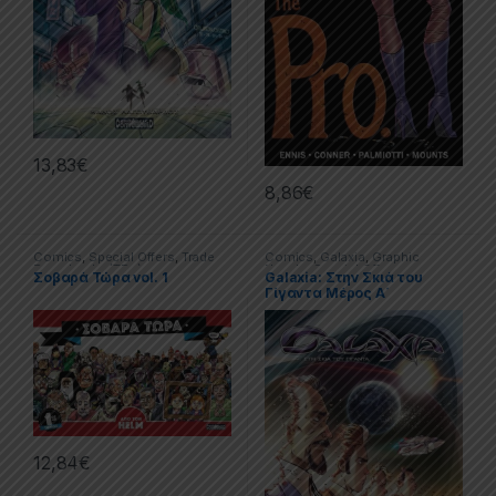
13,83
€
8,86
€
Comics
,
Special Offers
,
Trade
Comics
,
Galaxia
,
Graphic
Paperbacks (TPs)
Novels
,
Special Offers
Σοβαρά Τώρα vol. 1
Galaxia: Στην Σκιά του
Γίγαντα Μέρος Α΄
12,84
€