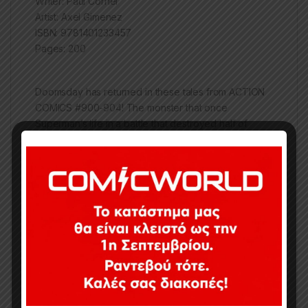
Writer: Paul Cornel
Artist: Axel Gimenez
ISBN: 9781401233457
Pages: 200
Doomsday has returned in these tales from ACTION
COMICS #900-904! The monster that once
Superman’s life in a battle that destroyed half of
Metropolis is back for another round with the Man of
Steel.
Collected from ACTION COMICS #900-904!
Κωδικός προϊόντος:
DEC120340