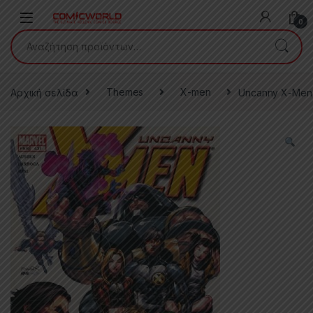
Skip to navigation
Skip to content
0
Αναζήτηση για:
Αρχική σελίδα
Themes
X-men
Uncanny X-Men 