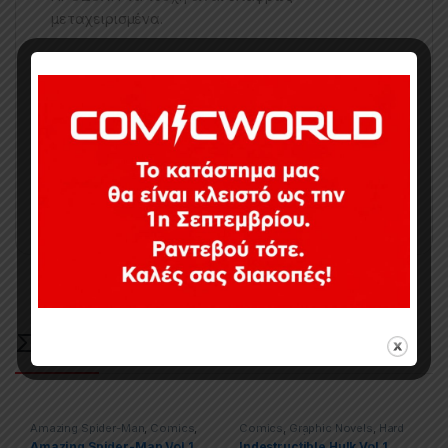
μεταχειρισμένα.
Κωδικός προϊόντος:
CI0010
Κατηγορίες:
Collected Issues
,
Comics
,
Limited Series
,
Marvel
,
X-
men
Ετικέτες:
Marvel
,
Uncanny X-Men
Σχετικά προϊόντα
Amazing Spider-Man
,
Comics
,
Comics
,
Graphic Novels
,
Hard
Graphic Novels
,
Marvel
,
Trade
Covers (HC)
,
Hulk
,
Marvel
Amazing Spider-Man Vol.1
Indestructible Hulk Vol.1