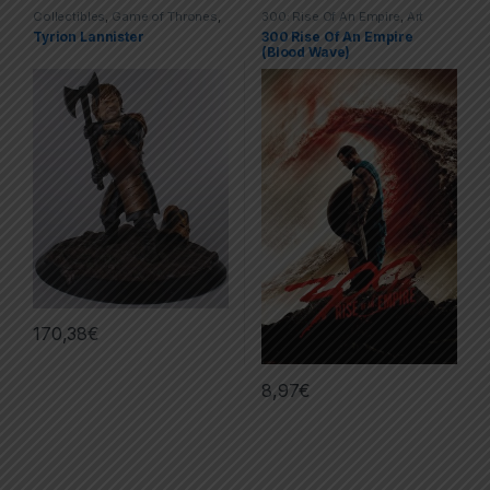
Collectibles
,
Game of Thrones
,
300: Rise Of An Empire
,
Art
Movies & TV Series
,
Statues
Prints – Posters
,
Movies & TV
Tyrion Lannister
300 Rise Of An Empire
Series
,
Posters
(Blood Wave)
170,38
€
8,97
€