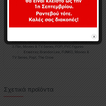
The Pop! Vinyl figure comes in a displayable window
box! It stands approx. 9 cm tall.
Κωδικός προϊόντος:
FK72379
Κατηγορίες:
3.75in
,
Movies & TV Series
,
POP!
,
PVC Figures
Ετικέτες:
Brandon Lee
,
FUNKO
,
Movies &
TV Series
,
Pop!
,
The Crow
Σχετικά προϊόντα