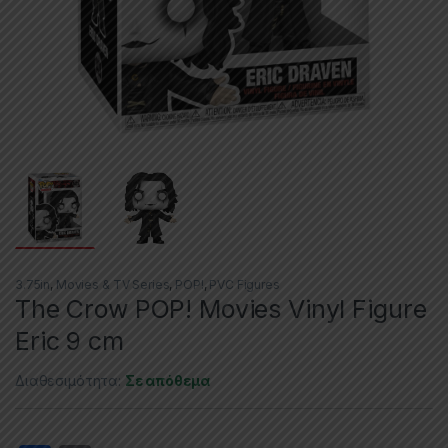
3.75in
,
Movies & TV Series
,
POP!
,
PVC Figures
The Crow POP! Movies Vinyl Figure
Eric 9 cm
Διαθεσιμότητα:
Σε απόθεμα